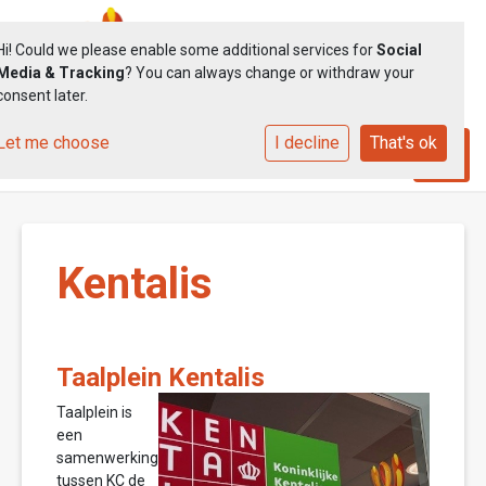
Hi! Could we please enable some additional services for
Social
Media & Tracking
? You can always change or withdraw your
consent later.
Let me choose
I decline
That's ok
Toggle
Kentalis
Taalplein Kentalis
Taalplein is
een
samenwerking
tussen KC de