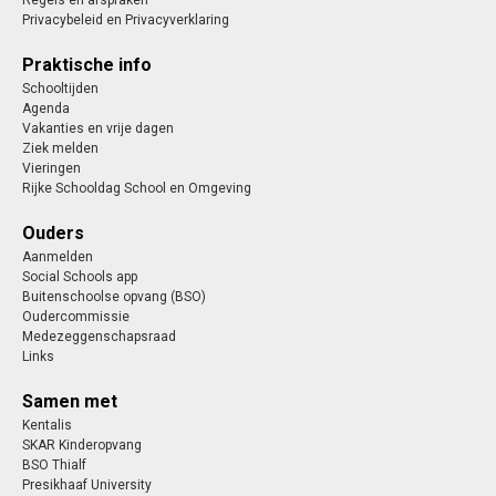
Regels en afspraken
Privacybeleid en Privacyverklaring
Praktische info
Schooltijden
Agenda
Vakanties en vrije dagen
Ziek melden
Vieringen
Rijke Schooldag School en Omgeving
Ouders
Aanmelden
Social Schools app
Buitenschoolse opvang (BSO)
Oudercommissie
Medezeggenschapsraad
Links
Samen met
Kentalis
SKAR Kinderopvang
BSO Thialf
Presikhaaf University